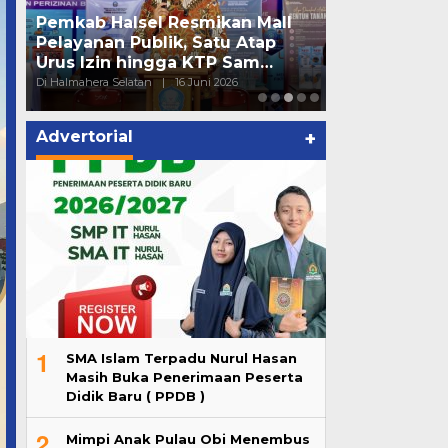
AMAZING ! H
Pimpin Apel Gabungan, Ini
12 Berturut-
Pesan Bupati Hal-Sel
Bukti Komit
Di Halmahera Selatan
|
16 Juni 2026
Di Halmahera Selata
Advertorial
+
1
SMA Islam Terpadu Nurul Hasan
Masih Buka Penerimaan Peserta
Didik Baru ( PPDB )
2
Mimpi Anak Pulau Obi Menembus