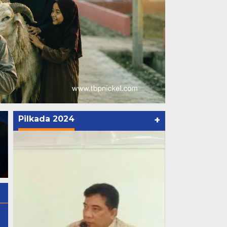
Pilkada 2024
+
Akademisi Kritik Lambatnya
ISNU Malut Gelar
Penetapan Tersangka Kasus
Silaturahmi, Tetapkan
Tunjangan DPRD Malut:
Pelantikan dan Rakerda Awa
s
“Ada Apa, Gub Sherli Disentil”
Juli 2026