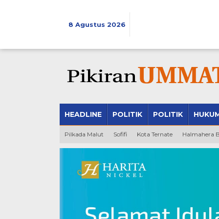
Lewati
ke
konten
8 Agustus 2026
HEADLINE
POLITIK
POLITIK
HUKU
Pilkada Malut
Sofifi
Kota Ternate
Halmahera B