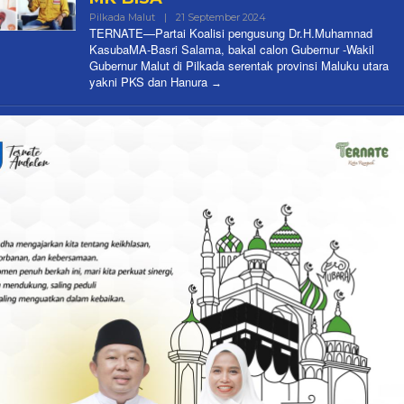
Oleh
Pilkada Malut
|
21 September 2024
Redaksi
TERNATE—Partai Koalisi pengusung Dr.H.Muhamnad
KasubaMA-Basri Salama, bakal calon Gubernur -Wakil
Gubernur Malut di Pilkada serentak provinsi Maluku utara
yakni PKS dan Hanura