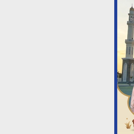
Pemkab Halsel Beri
-
Penghargaan kepada Harita
KHIDMAT ! Ta
i:
Nickel dan Perusahaan yang
Muharram 14
Utamakan…
HUT Halsel ke
Di Halmahera Selatan
|
18 Juni 2026
Di Halmahera Selatan