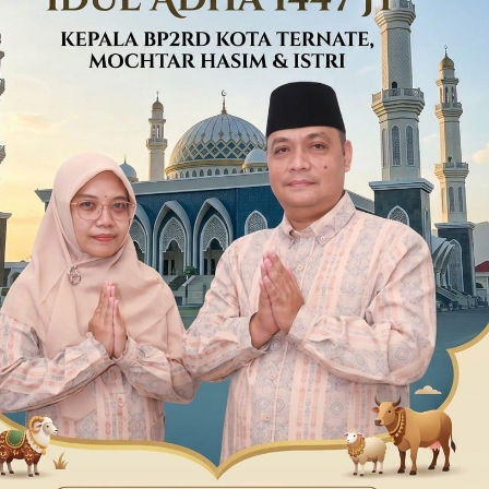
bligh Akbar 1
Pemkab Halsel Resmikan Mall
48 H Tutup Meriah
Pelayanan Publik, Satu Atap
-23, Bupati …
Urus Izin hingga KTP Sam…
|
16 Juni 2026
Di Halmahera Selatan
|
16 Juni 2026