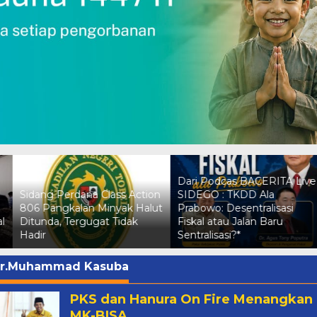
Dari Podcas BACERITA Live
n
SIDEGO : TKDD Ala
t
Prabowo: Desentralisasi
Tak Taat Perjanjian Damai,
Fiskal atau Jalan Baru
Korban KDRT Kembali
Sentralisasi?*
Tuntut Proses Hukum Tega
r.Muhammad Kasuba
PKS dan Hanura On Fire Menangkan
MK-BISA