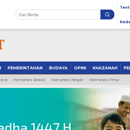
Tent
Reda
M
PEMERINTAHAN
BUDAYA
OPINI
KHAZANAH
PE
arat
Halmahera Selatan
Halmahera Tengah
Halmahera Timur