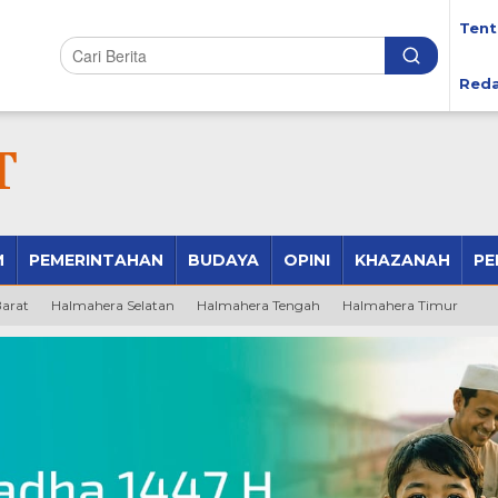
Tent
Reda
M
PEMERINTAHAN
BUDAYA
OPINI
KHAZANAH
PE
arat
Halmahera Selatan
Halmahera Tengah
Halmahera Timur