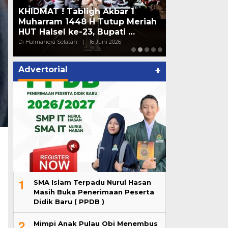
KHIDMAT ! Tabligh Akbar 1
Pemkab Hals
Muharram 1448 H Tutup Meriah
Pelayanan Pu
HUT Halsel ke-23, Bupati …
Urus Izin h
Di Halmahera Selatan
|
16 Juni 2026
Di Halmahera Selata
Advertorial
+
1
SMA Islam Terpadu Nurul Hasan
Masih Buka Penerimaan Peserta
Didik Baru ( PPDB )
2
Mimpi Anak Pulau Obi Menembus