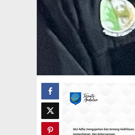
AMAZING ! Ha
12 Berturut-
Bukti Komit
Di Halmahera Selatan