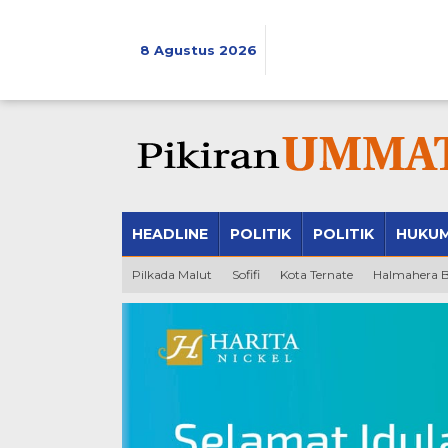
Lewati
ke
konten
8 Agustus 2026
HEADLINE
POLITIK
POLITIK
HUKU
Pilkada Malut
Sofifi
Kota Ternate
Halmahera B