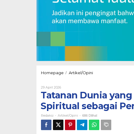
Tatanan
/
Homepage
Artikel/Opini
Dunia
yang
Oleh
29 April 2026
Kacau:
Redaksi
Tatanan Dunia yang
Menakar
Laku
Spiritual sebagai P
Spiritual
sebagai
Penyeimbang
-
-
686 Dilihat
Redaksi
Artikel/Opini
Rasio
Politik