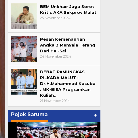
BEM Unkhair Juga Sorot
Kritis AKA Sekprov Malut
25 November 2024
Pesan Kemenangan
Angka 3 Menyala Terang
Dari Hal-Sel
24 November 2024
DEBAT PAMUNGKAS
PILKADA MALUT :
Dr.H.Muhammad Kasuba
: MK-BISA Programkan
Kuliah…
21 November 2024
Pojok Saruma
+