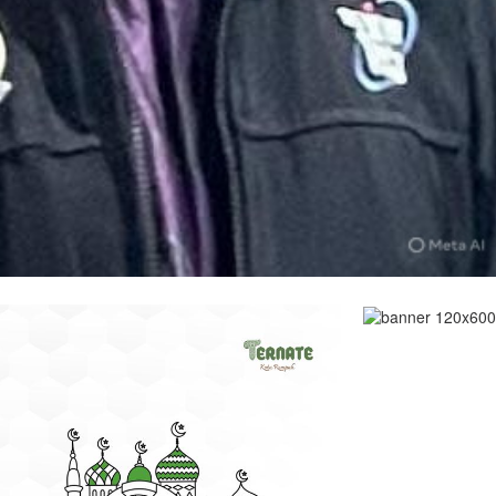
Pemkab Halsel Beri
lsel Raih WTP Ke-
Penghargaan kepada Harita
Turut, Wabup Helmi:
Nickel dan Perusahaan yang
men Tata…
Utamakan…
|
4 Juni 2026
Di Halmahera Selatan
|
18 Juni 2026