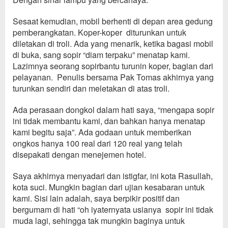
Sesaat kemudian, mobil berhenti
di depan area gedung
pemberangkatan. Koper-koper diturunkan
untuk
diletakan di troli.
Ada yang
menarik, ketika
bagasi mobil
di buka,
sang sopir
“
diam terpaku
”
menatap kami
.
L
azimny
a seorang sopir
bantu
turunin
koper,
bagian dari
pelayanan
.
Penulis bersama Pak Tomas
akhirnya yang
turunkan sendiri dan meletakan di atas
troli.
Ada perasaan dongkol
dalam hati saya,
“
mengapa sopi
r
ini tidak membantu kami
,
dan bahkan
hanya menatap
kami begitu saja
”
.
Ada godaan untuk memberikan
ongkos hanya
100 real dari 120 real yang
telah
disepakati dengan menejemen
hotel.
S
a
ya
akhirnya
menyadari
dan istigfar
, i
ni kota Rasullah,
kota suci. M
ungkin
bagian dari ujian kesa
baran untuk
kami
.
S
isi lain
adalah
, saya berpiki
r positif dan
bergumam
di hati “
oh iya
ternyata
usianya
sopir ini tidak
muda lagi, sehingga tak
mungkin baginya
u
ntuk