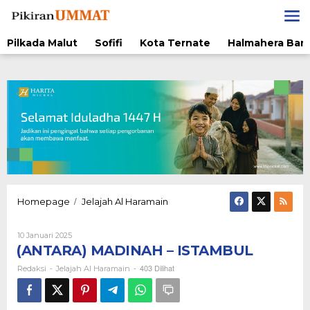
Lewati
ke
konten
Pilkada Malut
Sofifi
Kota Ternate
Halmahera Bara
(ANTARA)
/
Homepage
Jelajah Al Haramain
MADINAH
-
Oleh
10 Januari 2025
ISTAMBUL
Redaksi
(ANTARA) MADINAH – ISTAMBUL
-
-
403 Dilihat
Redaksi
Jelajah Al Haramain