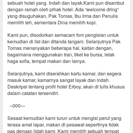
sebuah
hotel yang. Indah dan layak
.
K
ami pun disambut
dengan ramah oleh pihak hotel. Ada
“
welcome dring
”
ysng disuguhakan, Pak Tomas, Ibu Irma dan Penulis
memilih teh, sementara Dina memilih kopi.
Kami pun, disodorkan semacam fo
m pengisian untuk
kemudian di list dan ditanda tangani. Selanjutnya Pak
Tomas menanyakan beberapa hal, kaitan dengan,
bagaimana menggunakan tran,
tiket ke bursa
, letak
haga sofia, tempat makan dan lainya.
Selanjutnya, kami
diser
a
hkan kartu kamar, dan s
e
gera
masuk kamar, kamarnya sangat
layak dan indah
.
Deskripsi tentang profil hotel Erboy, akan di tulis khusus
dalam catatan tersendiri.
–000—
Sesaat kemudian kami
turun untu
k mengisi perut yang
terasa amat
lapar
, makan di pesawat sepertinya tidak
pas dengan lidah kami. Kami memilih sebuah tempat