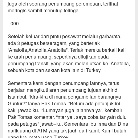
juga oleh
seorang
penumpang
perempuan
, terlihat
meringis sambil
menutup
telinga
.
–000–
Setelah keluar dari pintu pesawat melalui garbarata,
ada
3 petugas berseragam, yang
berteriak
“A
natolia
,Anatolia,Anatolia”. Teriak mereka berkali kali
ke arah penumpang, sepertinya ditujikan pada
penumpang transit
, yang
akan
melanju
tkan ke Anatolia,
sebuah kota dari sekian kota lain
di Turkey.
Sementara kami dengan penumpang lainnya, terus
berjalan mengikuti arah penumpang tujuan akhir
di
Istambul
. “kira-kira di
mana pengambilan barangnya
Guntur
?
” tanya Pak Tomas.
“Belum ada petunjuk ini
ka
k
” jawab ku. “L
u
mayan juga jalan
nya
ya”, kembali
Pak Tomas komentar. “ntar ya.. saya coba tanyain dulu
pada petugas” jawab
–
ku. Sementara Ibu Irma dan Dina
narik uang di ATM yang tak
jauh
dari kami
.
Kami butuh
uang lira,
mata uang Turkey.