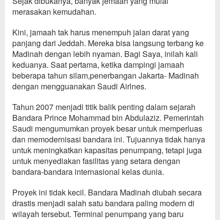
Sejak dibukanya
, banyak jemaah yang mulai
merasakan kemudahan.
Kini, jamaah tak harus menempuh jalan
darat yang
panjang dari Jeddah. Mereka bisa langsung terbang ke
Madinah dengan lebih nyaman.
Bagi
Saya
, inilah kali
keduanya.
Saat pertama, ketika dampingi jamaah
beberapa tahun silam,
p
en
e
rbangan Jakarta- Madinah
dengan mengguanakan Saudi Airlnes.
Tahun 2007 menjadi titik balik penting dalam sejarah
Bandara Prince Mohammad bin Abdulaziz. Pemerintah
Saudi mengumumkan proyek besar untuk memperluas
dan memodernisasi bandara ini. Tujuannya tidak hanya
untuk meningkatkan kapasitas penumpang, tetapi juga
untuk menyediakan fasilitas yang setara dengan
bandara-bandara internasional kelas dunia.
Proyek ini tidak
kecil. Bandara Madinah diubah secara
drastis menjadi salah satu bandara paling modern di
wilayah tersebut. Terminal penumpang yang baru