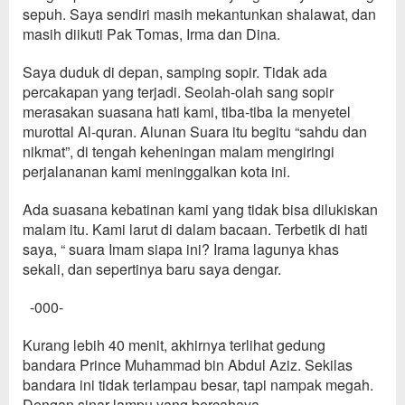
sepuh.
Saya sendiri masih mekantunkan sh
a
lawat, dan
masih diikuti Pak Tomas,
Irma dan Dina.
Saya dudu
k di
depan
,
samping sopir.
Tidak ada
percakapan yan
g terja
di
.
Se
olah-olah sang sopir
meras
a
kan suasana hati kami,
tiba-tiba Ia menyetel
murottal
Al-quran
. Alunan
Suara
itu begitu
“
sahdu dan
nikmat
”
,
di tengah
keheningan malam mengiringi
perjalananan kami meninggalkan kota ini.
Ada suasana kebatinan k
ami yang tidak bisa dilukiskan
malam itu. Kami
larut di dalam bacaan
.
Terbetik di
hati
saya, “ suara Imam siapa ini? Irama
lagunya khas
sekali, dan sepertinya baru saya dengar.
-000-
Kurang lebih 40 menit
, akhir
nya terlihat gedung
bandara
Pri
nce Muhammad bin Abdul Aziz
. Sekilas
bandara ini tidak terlampau
besar, tapi nampak
megah.
Dengan sinar lampu yang bercahaya.