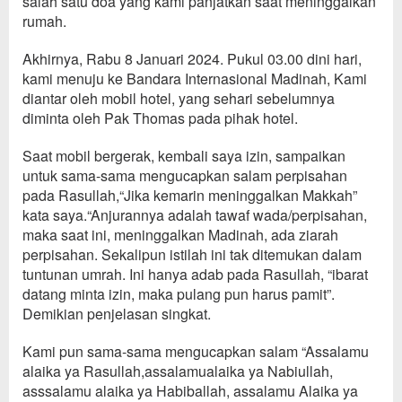
salah sat
u doa yang kami panjatkan saat meninggalkan
rumah.
Akhirnya,
Rabu 8 Januari 2024.
Pukul 03.00 dini hari
,
kami
menuju ke Bandara
Internasional
Madinah, Kami
diantar oleh mobil hotel
,
yang seha
ri sebelumnya
diminta oleh Pak Thomas
pada pihak hotel.
Saat mobil ber
gerak
, kembali
saya izin,
sampaikan
untuk sama-sama mengucapkan
salam perpisahan
pada Rasullah,
“
J
ika
kemarin
meninggalkan Makkah”
kata saya
.
“A
njurannya
adalah tawaf
wada/
perpisahan,
maka saat
ini,
me
ninggalkan Madinah, ada
ziarah
perpisahan. Sekal
ipu
n istilah ini tak di
temukan
dalam
tuntunan umrah
.
Ini hanya adab
pada Rasullah
,
“
ibarat
datang minta izin, maka pulang pun harus pamit
”.
Demikian
penjelasan singkat
.
Kami pun sama-sama
mengucapkan salam
“Assalamu
alaika ya Rasullah,assalamualaika ya
N
abiullah,
asssalamu
alaika ya Habiballah, assalamu A
laika ya