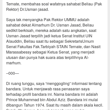
Ternate, membahas soal wafatnya sahabat Beliau (Pak
Rektor) Dr.Usman jasad.
Saya tak menyangka Pak Rektor UMMU adalah
sahabat dekat Almarhum Dr. Usman Jasad, Beliau
sedikit berkisah, mereka adalah satu angkatan, saat
Usman Jasad terpilih jadi ketua Senat Institut UIN
Alauddin, Beliau saat itu sebagai Sekretaris
Umum
Senat Fakultas Fak.Tarbiyah STAIN Ternate, dan Nasit
Marassabessy sebagai Ketua Senat, yang menjadi
utusan dan punya hak suara atas terpilihnya Al-
marhum.
–000—
Di ruang tunggu, saya
“
mengg
og
ling
” informasi tentang
bandara
.
Untuk menjawab rasa penas
a
ran saya
terhadap
profil bandara ini.
Nama bandara ini adalah
P
rince Muhammad bin Abdul Aziz. Bandara ini mulai
dibangun Tahun 1974. Sa
at itu masih dalam skala kecil.