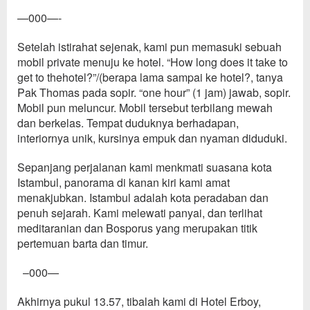
—000—-
Setelah istirahat sejenak, kami pu
n
memasuk
i sebuah
mobil pri
va
te
menuju ke hote
l
.
“How long
does it take
to
get to the
hotel
?
”
/
(
berapa lama sampai ke hotel
?
,
tanya
Pak Thomas pada sopir. “one
h
our”
(
1 jam)
jawab
,
sopir.
Mobil pun meluncur.
Mo
bil tersebut
terbilang mewah
dan
ber
kelas. T
empat duduknya berhadapan,
interiornya unik,
kursinya empuk dan nyaman
di
duduk
i
.
Sepanjang perjalanan kami menkmati suasana kota
Istambul, panorama di kanan kiri kami amat
menakjubkan. Istambul adalah
kota peradaban dan
penuh sejarah. Kami melewati panyai, dan terlihat
meditarania
n dan Bosporus yang merupakan titik
pertemuan barta dan timur
.
–000—
Akhirnya
pukul 13.57,
tibalah kami di Hotel Erboy,