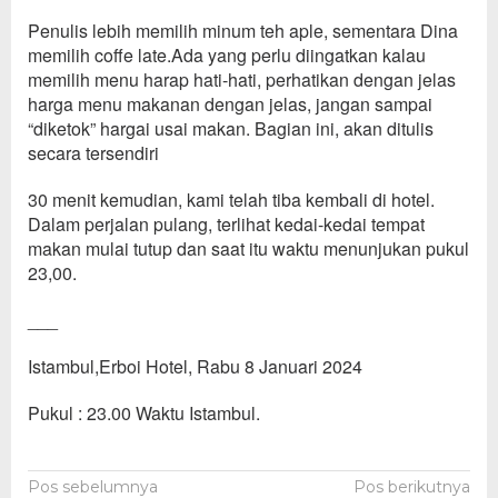
Penulis lebih mem
ilih minum teh aple, sementara D
ina
memilih coffe late.Ada yang perlu diingatkan k
alau
memilih menu harap hati-hati, perhatika
n dengan jelas
harga menu maka
nan deng
an jelas, jangan sampai
“diketok”
hargai usai makan
.
Bagian ini, akan ditulis
secara tersendiri
30 menit kemudian, kami telah tiba kembali di
hotel.
Dalam perjalan pulang, terlihat kedai-kedai
tempat
makan mulai
tutup dan saat itu waktu menunjukan pukul
23,00.
___
Istambul,Erboi Hotel, Rabu 8 Januari 2024
Pukul : 23.00 Waktu Istambul.
Navigasi
Pos sebelumnya
Pos berikutnya