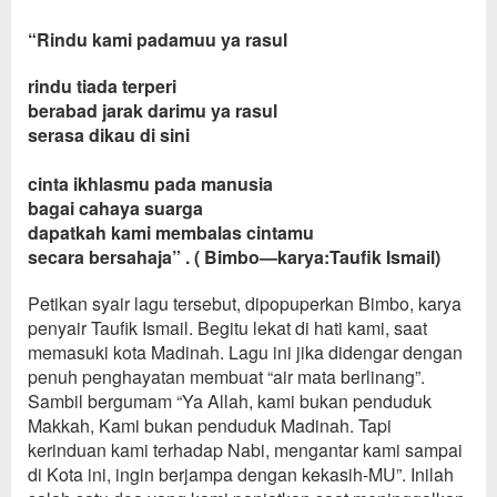
“
Rindu kami pada
muu ya rasul
rindu tiada terperi
berabad jarak darimu ya rasul
serasa dikau di sini
cinta ikhlasmu pada manusia
bagai cahaya suarga
dapatkah kami membalas cintamu
secara bersahaja
”
. (
Bimbo
—
karya
:
Taufik Ismail)
Petikan syair
lagu tersebut,
dipopuperkan Bimbo
,
karya
penyair Taufik Ismail
. B
egitu lekat di hati kami, saat
memas
uki kota Madinah. Lagu ini jika
di
dengar
dengan
penuh penghayatan
membuat
“
air mata berlinang
”
.
Sambil bergumam
“
Ya Allah, kami bukan penduduk
Makkah, Kam
i bukan penduduk Madinah. Tapi
kerinduan kami terhadap Nabi, mengantar kami sampai
di Ko
ta ini, ingin berjampa dengan kekasih-MU”.
Inilah