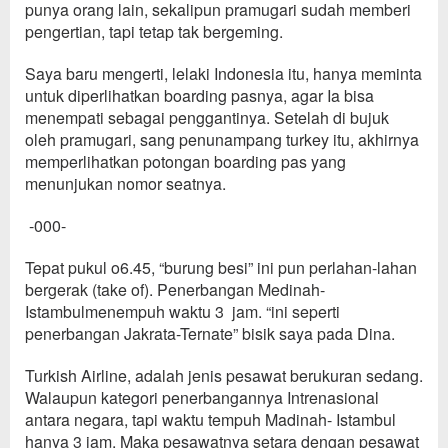
punya orang lain
, sek
alipun p
r
amugari sudah memberi
pengertian, tapi tetap tak
bergeming.
Saya
baru menger
ti,
lelaki I
ndonesia itu, hanya meminta
untuk diperli
hatkan boarding pasnya, agar Ia
bisa
menempati sebagai penggantinya.
Setelah di bujuk
oleh pramugari
, sang penunampang turkey
itu
,
akhirnya
memperlihatkan potongan boarding pas yang
menunjukan
nomor s
eatnya.
-000-
Tepat pukul o6.45,
“
burung besi
”
ini pun perlahan-lahan
bergerak
(take of)
. P
enerbangan
Medinah-
Istambul
menempuh waktu 3 jam
.
“ini seperti
penerbangan Jakr
ata-T
ernate
” bisik saya pada Dina.
Turki
s
h
Air
line,
adalah
jen
is pes
awat
berukuran sedang
.
W
alaupu
n
kategori
penerbangannya I
ntrenasional
antara negara, tapi waktu tempuh Madinah- Istambul
hanya 3 jam. M
aka pesawatnya setara dengan
pesawat