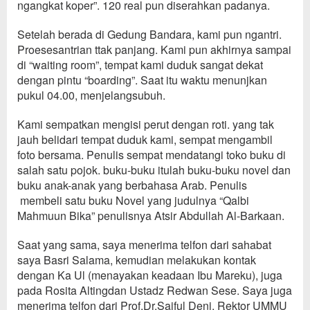
ngangkat koper
”
. 120 real pun di
serahkan
padanya.
S
etela
h berada
di Ged
ung Bandara, kami pun ngantri.
Proeses
antrian ttak
panjang. K
ami pun
akhirnya
sampai
di
“waiting room”
,
temp
at kami duduk
sangat dekat
dengan
pintu
“
boarding
”
. Saat itu waktu menunjkan
pukul 04.00, menjelang
subuh.
K
ami sempat
kan mengisi perut dengan
roti
. yang tak
jauh
beli
dari tempat d
uduk kami, sempat
mengambil
foto bersama. P
enulis
sempat
mendatangi toko buku di
salah satu pojok
.
buku-buku itulah buku-buku novel dan
buku anak-anak yang berbah
a
sa Arab.
Penulis
membeli satu buku Novel yang judulnya “Qalbi
Mahmuun Bika”
penulisnya Atsir Abdullah Al-B
arkaan.
Saat yang sama, s
aya
menerima telfon dari sahabat
saya Basri Salama, kemudian melakukan kontak
dengan
Ka Ul (mena
yakan keadaan Ibu Mareku
), juga
pada
Rosita
Alting
dan Ustadz R
edwan Sese.
Saya juga
menerima telfon dari Prof.Dr.Saiful Deni, Rektor UMMU