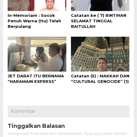
In-Memoriam : Sosok
Catatan ke ( 7) RINTIHAN
Penuh Warna (Itu) Telah
SELAMAT TINGGAL
Berpulang
BAITULLAH
JET DARAT ITU BERNAMA
Catatan (5) : MAKKAH DAN
“HARAMAIN EXPRESS”
“CULTURAL GENOCIDE” (1)
Komentar
Tinggalkan Balasan
Alamat email Anda tidak akan dipublikasikan.
Ruas yang wajib ditandai
*