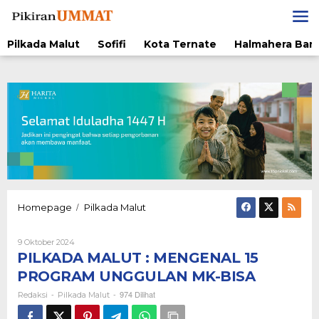
Lewati
ke
konten
Pilkada Malut
Sofifi
Kota Ternate
Halmahera Bara
PILKADA
/
Homepage
Pilkada Malut
MALUT
:
Oleh
9 Oktober 2024
MENGENAL
Redaksi
PILKADA MALUT : MENGENAL 15
15
PROGRAM
PROGRAM UNGGULAN MK-BISA
UNGGULAN
-
-
974 Dilihat
MK-
Redaksi
Pilkada Malut
BISA