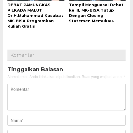
DEBAT PAMUNGKAS
Tampil Menguasai Debat
PILKADA MALUT :
ke III, MK-BISA Tutup
Dr.H.Muhammad Kasuba :
Dengan Closing
MK-BISA Programkan
Statemen Memukau.
Kuliah Gratis
Komentar
Tinggalkan Balasan
Alamat email Anda tidak akan dipublikasikan.
Ruas yang wajib ditandai
*