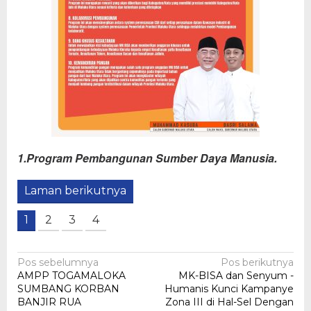
1.Program Pembangunan Sumber Daya Manusia.
Laman berikutnya
1
2
3
4
Navigasi
Pos sebelumnya
Pos berikutnya
AMPP TOGAMALOKA
MK-BISA dan Senyum -
pos
SUMBANG KORBAN
Humanis Kunci Kampanye
BANJIR RUA
Zona III di Hal-Sel Dengan